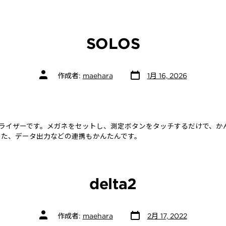
SOLOS
投
投
作成者:
maehara
1月 16, 2026
稿
稿
日
者
ナライザーです。メガネをセットし、測定ボタンをタッチするだけで、
また、データ出力などの連携もかんたんです。
delta2
投
投
作成者:
maehara
2月 17, 2022
稿
稿