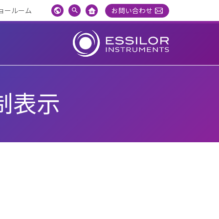
ョールーム
お問い合わせ
Global
検
Toggle
索
切
り
替
え
制表示