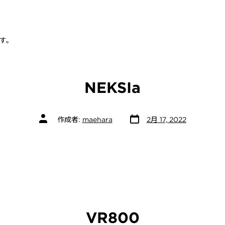
日
者
す。
NEKSIa
投
投
作成者:
maehara
2月 17, 2022
稿
稿
日
者
VR800