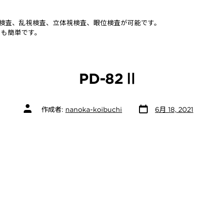
の視力検査、乱視検査、立体視検査、眼位検査が可能です。
クも簡単です。
PD-82Ⅱ
投
投
作成者:
nanoka-koibuchi
6月 18, 2021
稿
稿
日
者