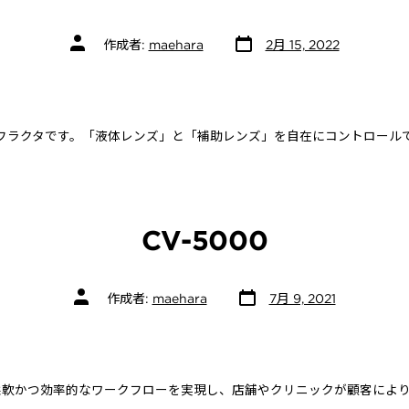
投
投
作成者:
maehara
2月 15, 2022
稿
稿
日
者
ョンレフラクタです。「液体レンズ」と「補助レンズ」を自在にコントロー
CV-5000
投
投
作成者:
maehara
7月 9, 2021
稿
稿
日
者
いて柔軟かつ効率的なワークフローを実現し、店舗やクリニックが顧客によ