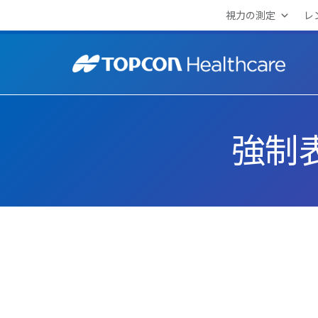
Skip
視力の測定
レ
to
content
強制