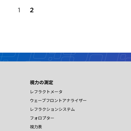
投
1
2
稿
の
ペ
ー
ジ
送
り
視力の測定
レフラクトメータ
ウェーブフロントアナライザー
レフラクションシステム
フォロプター
視力表